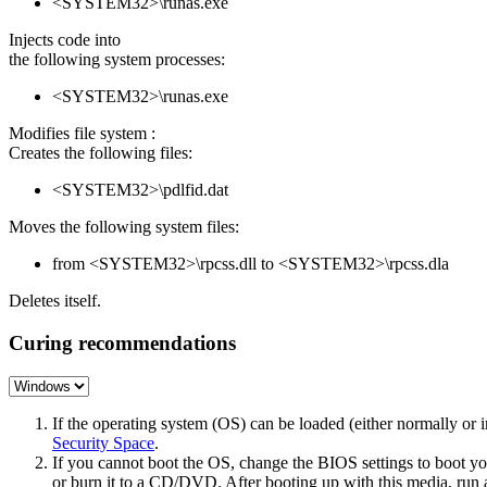
<SYSTEM32>\runas.exe
Injects code into
the following system processes:
<SYSTEM32>\runas.exe
Modifies file system :
Creates the following files:
<SYSTEM32>\pdlfid.dat
Moves the following system files:
from <SYSTEM32>\rpcss.dll to <SYSTEM32>\rpcss.dla
Deletes itself.
Curing recommendations
If the operating system (OS) can be loaded (either normally o
Security Space
.
If you cannot boot the OS, change the BIOS settings to boot 
or burn it to a CD/DVD. After booting up with this media, run a 