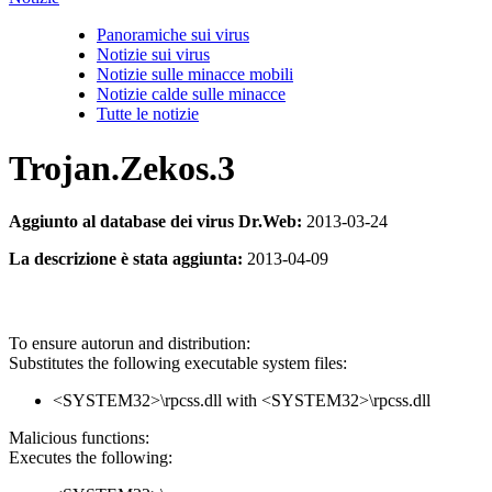
Panoramiche sui virus
Notizie sui virus
Notizie sulle minacce mobili
Notizie calde sulle minacce
Tutte le notizie
Trojan.Zekos.3
Aggiunto al database dei virus Dr.Web:
2013-03-24
La descrizione è stata aggiunta:
2013-04-09
To ensure autorun and distribution:
Substitutes the following executable system files:
<SYSTEM32>\rpcss.dll with <SYSTEM32>\rpcss.dll
Malicious functions:
Executes the following: