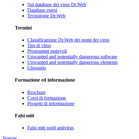
Sul database dei virus Dr.Web
Database estesi
Tecnologie Dr.Web
Termini
Classificazione Dr.Web dei nomi dei virus
Tipi di virus
Programmi malevoli
Unwanted and potentially dangerous software
Unwanted and potentially dangerous elements
Glossario
Formazione ed informazione
Brochure
Corsi di formazione
Progetti di informazione
Falsi miti
Falsi miti sugli antivirus
Notizie