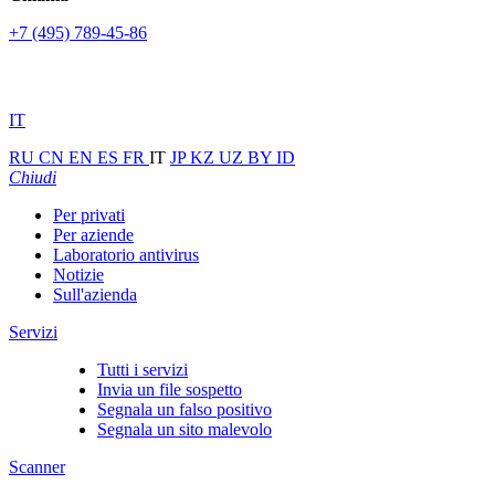
+7 (495) 789-45-86
IT
RU
CN
EN
ES
FR
IT
JP
KZ
UZ
BY
ID
Chiudi
Per privati
Per aziende
Laboratorio antivirus
Notizie
Sull'azienda
Servizi
Tutti i servizi
Invia un file sospetto
Segnala un falso positivo
Segnala un sito malevolo
Scanner