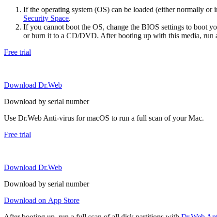
If the operating system (OS) can be loaded (either normally o
Security Space
.
If you cannot boot the OS, change the BIOS settings to boot 
or burn it to a CD/DVD. After booting up with this media, run a 
Free trial
Download Dr.Web
Download by serial number
Use Dr.Web Anti-virus for macOS to run a full scan of your Mac.
Free trial
Download Dr.Web
Download by serial number
Download on App Store
After booting up, run a full scan of all disk partitions with
Dr.Web Anti