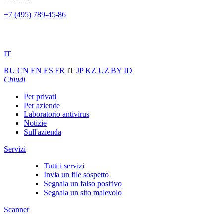
+7 (495) 789-45-86
IT
RU
CN
EN
ES
FR
IT
JP
KZ
UZ
BY
ID
Chiudi
Per privati
Per aziende
Laboratorio antivirus
Notizie
Sull'azienda
Servizi
Tutti i servizi
Invia un file sospetto
Segnala un falso positivo
Segnala un sito malevolo
Scanner