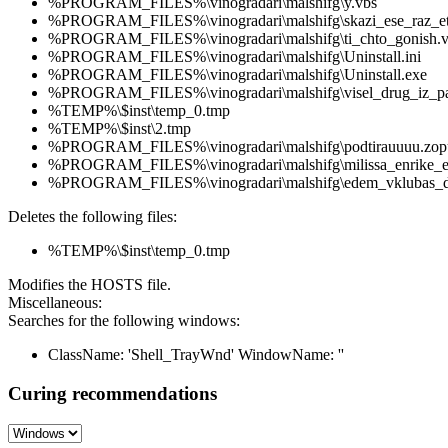
%PROGRAM_FILES%\vinogradari\malshifg\y.vbs
%PROGRAM_FILES%\vinogradari\malshifg\skazi_ese_raz_et
%PROGRAM_FILES%\vinogradari\malshifg\ti_chto_gonish.v
%PROGRAM_FILES%\vinogradari\malshifg\Uninstall.ini
%PROGRAM_FILES%\vinogradari\malshifg\Uninstall.exe
%PROGRAM_FILES%\vinogradari\malshifg\visel_drug_iz_par
%TEMP%\$inst\temp_0.tmp
%TEMP%\$inst\2.tmp
%PROGRAM_FILES%\vinogradari\malshifg\podtirauuuu.zopu
%PROGRAM_FILES%\vinogradari\malshifg\milissa_enrike_el
%PROGRAM_FILES%\vinogradari\malshifg\edem_vklubas_
Deletes the following files:
%TEMP%\$inst\temp_0.tmp
Modifies the HOSTS file.
Miscellaneous:
Searches for the following windows:
ClassName: 'Shell_TrayWnd' WindowName: ''
Curing recommendations