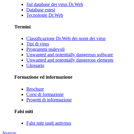
Sul database dei virus Dr.Web
Database estesi
Tecnologie Dr.Web
Termini
Classificazione Dr.Web dei nomi dei virus
Tipi di virus
Programmi malevoli
Unwanted and potentially dangerous software
Unwanted and potentially dangerous elements
Glossario
Formazione ed informazione
Brochure
Corsi di formazione
Progetti di informazione
Falsi miti
Falsi miti sugli antivirus
Notizie