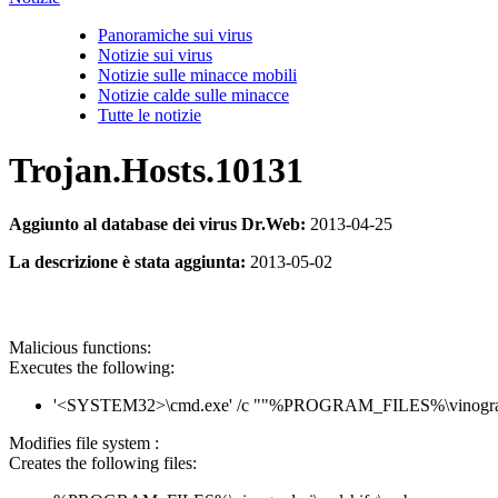
Panoramiche sui virus
Notizie sui virus
Notizie sulle minacce mobili
Notizie calde sulle minacce
Tutte le notizie
Trojan.Hosts.10131
Aggiunto al database dei virus Dr.Web:
2013-04-25
La descrizione è stata aggiunta:
2013-05-02
Malicious functions:
Executes the following:
'<SYSTEM32>\cmd.exe' /c ""%PROGRAM_FILES%\vinogradari\
Modifies file system :
Creates the following files: