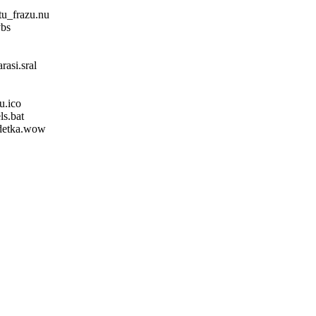
u_frazu.nu
bs
asi.sral
.ico
s.bat
detka.wow