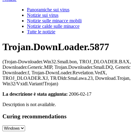
Panoramiche sui virus
Notizie sui virus
Notizie sulle minacce mobili
Notizie calde sulle minacce
Tutte le notizie
Trojan.DownLoader.5877
(Trojan-Downloader.Win32.Small.bon, TROJ_DLOADER.BAX,
Downloader.Generic.MIP, Trojan.Downloader.Small.DQ, Generic
Downloader.f, Trojan-DownLoader.Revelation.VedX,
TROJ_DLOADER.XJ, TR/Dldr.Smal.awa.23, Download.Trojan,
Win32/Vxidl.Variant!Trojan)
La descrizione è stata aggiunta:
2006-02-17
Description is not available.
Curing recommendations