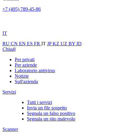
+7 (495) 789-45-86
IT
RU
CN
EN
ES
FR
IT
JP
KZ
UZ
BY
ID
Chiudi
Per privati
Per aziende
Laboratorio antivirus
Notizie
Sull'azienda
Servizi
Tutti i servizi
Invia un file sospetto
Segnala un falso positivo
Segnala un sito malevolo
Scanner